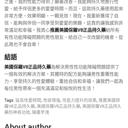
之後，我的性能力得到了顯著改善，我能夠持久地進行性
愛，給予伴侶更多的愛愛時間。而且，這款持久藥使用起來
非常方便，效果明顯，一顆見效！現在，我重新獲得了自
信，能夠與伴侶一同享受到愛愛的樂趣，這真的讓我感到非
常滿足和幸福。我真心
推薦美國保羅V8正品持久藥
給所有
有性功能障礙問題的男性朋友，給自己一次改變的機會，從
此再也不會自卑！
結語
美國保羅V8正品持久藥
為解決男性性功能障礙問題提供了
一個有效的解決方案，其獨特的配方能夠讓男性重獲性能
力，享受持久的性愛體驗，重拾自信和幸福。讓我們一起為
每位男性帶來一個充滿滿足和愉悅的性生活！
Tags:
延長性愛時間
,
性欲增強
,
性能力提升的效果
,
推薦美國保
羅V8正品持久藥
,
美國保羅V8正品持久藥
,
美國保羅V8正品持久
藥的神奇功效
,
陽痿早洩
About author