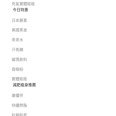
充氣實體娃娃
今日特惠
日本藤素
美國黑金
乖乖水
汗馬糖
催情飲料
昏睡粉
實體娃娃
減肥瘦身推薦
康纖伴
快纖燃脂
肚腩剋星