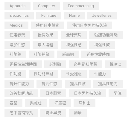
Apparels
Computer
Ecommercsing
Electronics
Furniture
Home
Jewelleries
Medical
使用日本藤素
使用日本黑豹持久液
使用春藥
催情效果
全球藥局
勃起功能障礙
增加性慾
增大增粗
增強性慾
增強性欲
壯陽藥
壯陽補腎
威而鋼
延長性愛時間
延長性生活時間
必利勁
必利勁壯陽藥
性冷淡
性功能
性功能障礙
性愛體驗
性能力
提升性能力
提高性慾
提高性欲
提高性能力
改善勃起功能
日本藤素
日本黑豹持久液
早洩
春藥
樂威壯
汗馬糖
犀利士
老中醫補腎丸
防止早洩
陽痿