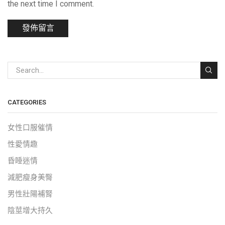
the next time I comment.
CATEGORIES
女性口服催情
性愛情趣
昏睡迷情
減肥瘦身美臀
男性壯陽補腎
陰莖增大持久