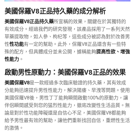
美國保羅V8正品持久藥的成分解析
美國保羅V8正品持久藥
所宣稱的效果，關鍵在於其獨特的
有效成分。經過我們的研究發現，該產品採用了一系列天然
草藥提取物，如人參、枸杞等，這些成分被認為對於改善男
性
性功能
有一定的幫助。此外，保羅V8正品還含有一些特
殊的配方，但具體成分並未公開，據稱能夠
提高性欲、增強
性能力
。
啟動男性原動力：美國保羅V8正品的效果
美國保羅V8
是一款經過多次臨床驗證的持久藥，其有效成
分能夠迅速提升男性性能力，解決陽痿、早洩等問題。使用
美國保羅V8後，男性丁丁能夠瞬間啟動100%的原動力，讓
伴侶瞬間感受到您的猛烈性能力，徹底改變性生活品質。無
論是對於性功能障礙還是自信心不足，美國保羅V8都能夠
給予男性最有效的幫助，讓他們重新找回自信，重燃性生活
的激情。