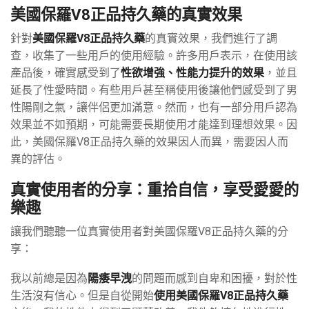
美國保羅V8正品持久藥的真實效果
針對
美國保羅V8正品持久藥
的真實效果，我們進行了調
查，收集了一些用戶的使用經驗。許多用戶表示，在使用該
產品後，確實感受到了
性欲增強、性能力提升的效果
，並且
延長了性愛時間。有些用戶甚至稱使用後讓他們感受到了男
性陽剛之氣，讓伴侶更加滿意。然而，也有一部分用戶認為
效果並不如預期，可能需要長期使用才能達到理想效果。因
此，美國保羅V8正品持久藥的效果因人而異，需要因人而
異的評估。
真實使用者的分享：重拾自信，享受愛愛的
樂趣
讓我們聽聽一位真實使用者對美國保羅V8正品持久藥的分
享：
我以前總是因為
陽痿早洩
的問題而感到自卑和困擾，對於性
生活沒有信心。但是自從開始
使用美國保羅V8正品持久藥