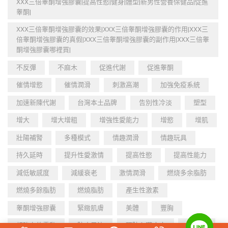
XXX三倍睾酮增強膠囊|提高性慾|健身|體型|新男性營養保健品|促進
睾酮|
XXX三倍睾酮增強膠囊的效果|XXX三倍睾酮增強膠囊的作用|XXX三
倍睾酮增強膠囊的真假|XXX三倍睾酮增強膠囊的副作用|XXX三倍睾
酮增強膠囊哪裡買|
不反彈
不麻木
促進代謝
促進睾酮
催情增慾
催情潤滑
刺激高潮
加強免疫系統
加速新陳代謝
台灣本土品牌
告別性冷淡
塑型
增大
增大增粗
增強性愛能力
增慾
增肌
壯陽補腎
多種模式
情趣潤滑
情趣玩具
持久延時
提升性愛激情
提高性慾
提高性能力
減低敏感度
減緩衰老
激情潤滑
燃烧多余脂肪
燃燒多餘脂肪
燃燒脂肪
產生性激素
睾酮增強膠囊
緊緻肌膚
美體
豐胸
超強力的震動
防止早洩
預防心臟疾病
飛機杯