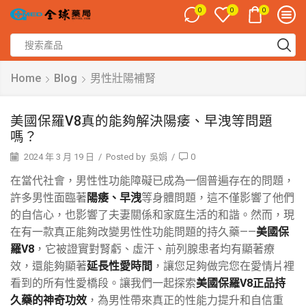
0
0
0
Home
Blog
男性壯陽補腎
美國保羅V8真的能夠解決陽痿、早洩等問題
嗎？
2024 年 3 月 19 日
/
Posted by
吳娟
/
0
在當代社會，男性性功能障礙已成為一個普遍存在的問題，
許多男性面臨著
陽痿、早洩
等身體問題，這不僅影響了他們
的自信心，也影響了夫妻關係和家庭生活的和諧。然而，現
在有一款真正能夠改變男性性功能問題的持久藥——
美國保
羅V8
，它被證實對腎虧、虛汗、前列腺患者均有顯著療
效，還能夠顯著
延長性愛時間
，讓您足夠做完您在愛情片裡
看到的所有性愛橋段。讓我們一起探索
美國保羅V8正品持
久藥的神奇功效
，為男性帶來真正的性能力提升和自信重