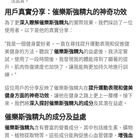
活品質。
用戶真實分享：催樂斯強精丸的神奇功效
為了更
深入瞭解催樂斯強精丸
的實際效果，我們採訪了一位
使用者，以下是他的真實分享：
“我是一個健身愛好者，一直在尋找提升運動表現和促進健
美健身的方法。聽說了
催樂斯強精丸
的益處後，我決定嘗
試。使用了一段時間後，我發現我的體能得到了顯著的提
升，肌肉恢復速度也加快了，讓我能夠更加持久地進行訓
練。”
這位用戶的分享反映了催樂斯強精丸在
提升運動表現和健美
健身方面的神奇功效
，讓他在健身之路上更上一層樓。接下
來，我們將
深入探討催樂斯強精丸的成分
及其潛在益處。
催樂斯強精丸的成分及益處
催樂斯強精丸
含有豐富的營養成分，其中包括維生素、礦物
質、植物提取物等。這些成分能夠促進心血管健康，
增強血