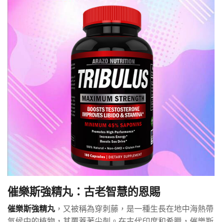
催樂斯強精丸：古老智慧的恩賜
催樂斯強精丸
，又被稱為穿刺藤，是一種生長在地中海熱帶
氣候中的植物，其覆蓋著尖刺。在古代印度和希臘，催樂斯