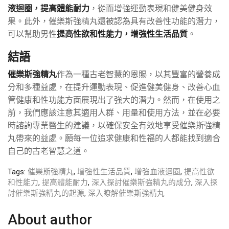
液迴圈，提高體能耐力
，從而增強運動表現和健美健身效
果。此外，催樂斯強精丸還被認為具有改善性功能的潛力，
可以幫助男性
提高性欲和性能力，增強性生活品質
。
結語
催樂斯強精丸
作為一種古老智慧的恩賜，以其豐富的營養成
分和多種益處，在提升運動表現、促進健美健身、改善心血
管健康和性功能方面展現出了強大的潛力。然而，在使用之
前，我們應該注意其適用人群、用量和使用方法，並在必要
時諮詢專業醫生的建議，以確保安全有效地享受催樂斯強精
丸帶來的益處。願每一位追求健康和性福的人都能找到適合
自己的古老智慧之道。
Tags:
催樂斯強精丸
,
增強性生活品質
,
增強血液迴圈
,
提高性欲
和性能力
,
提高體能耐力
,
深入探討催樂斯強精丸的成分
,
深入探
討催樂斯強精丸的起源
,
深入瞭解催樂斯強精丸
About author