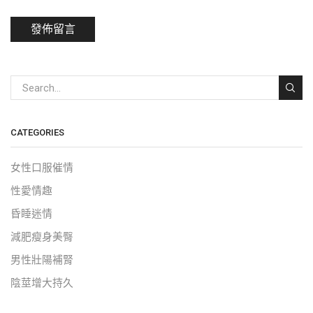
CATEGORIES
女性口服催情
性愛情趣
昏睡迷情
減肥瘦身美臀
男性壯陽補腎
陰莖增大持久