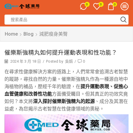
0
0
0
Home
Blog
減肥瘦身美臀
催樂斯強精丸如何提升運動表現和性功能？
2024 年 3 月 18 日
/
Posted by
吳娟
/
0
在尋求性健康解決方案的道路上，人們常常會追溯古老智慧
的蹤跡，尋找自然的力量。催樂斯強精丸作為一種源自地中
海植物的補品，歷經千年的驗證，在
提升運動表現、促進心
血管健康和改善性功能
方面備受矚目。但其真正的功效究竟
如何？本文將
深入探討催樂斯強精丸的起源
、成分及其潛在
益處，為您揭示古老智慧在性健康領域的奧秘。