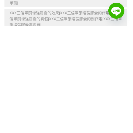
睾酮|
XXX三倍睾酮增強膠囊的效果|XXX三倍睾酮增強膠囊的作用|XXX三
倍睾酮增強膠囊的真假|XXX三倍睾酮增強膠囊的副作用|XXX三倍睾
酮增強膠囊哪裡買|
不反彈
不麻木
促進代謝
促進睾酮
催情增慾
催情潤滑
刺激高潮
加強免疫系統
加速新陳代謝
台灣本土品牌
告別性冷淡
塑型
增大
增大增粗
增強性愛能力
增慾
增肌
壯陽補腎
多種模式
情趣潤滑
情趣玩具
持久延時
提升性愛激情
提高性慾
提高性能力
減低敏感度
減緩衰老
激情潤滑
燃烧多余脂肪
燃燒多餘脂肪
燃燒脂肪
產生性激素
睾酮增強膠囊
緊緻肌膚
美體
豐胸
超強力的震動
防止早洩
預防心臟疾病
飛機杯