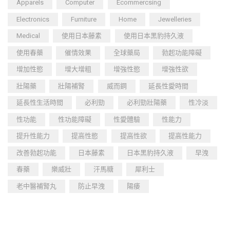
Apparels
Computer
Ecommercsing
Electronics
Furniture
Home
Jewelleries
Medical
使用日本藤素
使用日本黑豹持久液
使用春藥
催情效果
全球藥局
勃起功能障礙
增加性慾
增大增粗
增強性慾
增強性欲
壯陽藥
壯陽補腎
威而鋼
延長性愛時間
延長性生活時間
必利勁
必利勁壯陽藥
性冷淡
性功能
性功能障礙
性愛體驗
性能力
提升性能力
提高性慾
提高性欲
提高性能力
改善勃起功能
日本藤素
日本黑豹持久液
早洩
春藥
樂威壯
汗馬糖
犀利士
老中醫補腎丸
防止早洩
陽痿