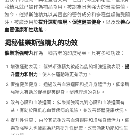
強精丸就已被作為補品食用，被認為具有強大的營養價值。
如今，催樂斯強精丸以其豐富的營養成分和多種益處備受關
注，被廣泛用於
提升運動表現、促進健美健身
，以及改
善心
血管健康和性功能
。
揭秘催樂斯強精丸的功效
催樂斯強精丸
作為一種古老的印度秘藥，具有多種功效：
增強運動表現： 催樂斯強精丸被認為能夠增強運動表現，
提
升體力和耐力
，使人在運動時更有活力。
促進健美健身： 通過改善血液迴圈和提升身體活力，催樂斯
強精丸有助於促進健美健身，塑造理想的身材。
改善心臟和血液迴圈： 催樂斯強精丸對心臟和血液迴圈有
益，有助於降低心血管疾病的風險，並改善整體健康狀況。
提升性健康： 由於其能夠改善血液迴圈和增強身體活力，催
樂斯強精丸也被認為能夠提升性健康，改善勃起功能和性生