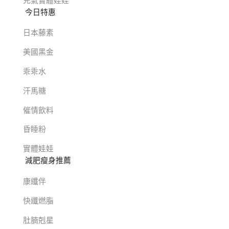
充氣實體娃娃
今日特惠
日本藤素
美國黑金
乖乖水
汗馬糖
催情飲料
昏睡粉
實體娃娃
減肥瘦身推薦
康纖伴
快纖燃脂
肚腩剋星