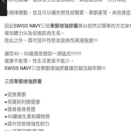
並規律運動，並且可以補充男性荷爾蒙、睪酮素等，來改善這
因此
SWISS NAVY
三倍
睾酮增強膠囊
將以自然又簡單的方式來增
增加體力以及促進肌肉生長，
除此之外，還可提升性慾並提高性高潮強度!!!
讓您40、50歲還是猶如一頭猛虎!!!!!!!
健康不能等，性生活更是不能少，
SWISS NAVY
三倍睾酮增強膠囊讓您越活越年輕!!!
三倍睾酮增強膠囊
●促進睾酮
●保健前列腺健康
●健身瘦身首選
●45種維生素和礦物質
●提升性慾增強性耐力