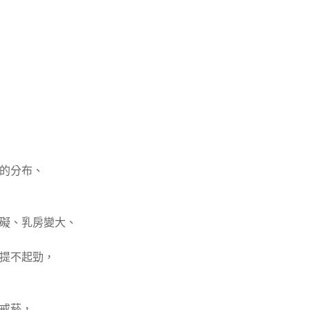
的分布、
礙、乳房變大、
提不起勁，
戒菸，