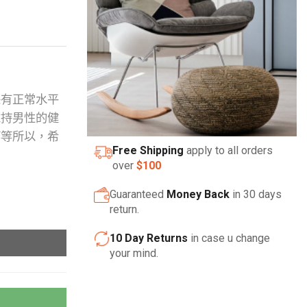
保有正常水平
維持男性的健
等等所以，希
Free Shipping
apply to all orders
over
$100
Guaranteed
Money Back
in 30 days
return.
10 Day Returns
in case u change
your mind.