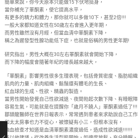
簡單來說，你今天原本只能做15下伏地挺身，
當你補充了睪酮素，使它提高水平，
有更多的精力和體力，那你就可以多做10下，甚至2倍!!!
一般大家都知道女性在50歲左右會進入更年期，
而男性雖然沒有月經，但當血清中睪酮素下降，
稱之為遲發型性腺功能低下症，也就是俗稱的男性更年期!
研究指出，男性大概在30左右睪酮素就會開始下降，
而下降的幅度會隨著年紀的增長越來越大，
「睪酮素」影響男性很多生理表現，包括骨質密度、脂肪組織
肌肉的力量、肌肉組織、鬍鬚還有體毛的生長、
紅血球的生成、性欲、精蟲的製造。
當男性開始發覺自己性欲減退、夜間勃起次數下降、有睡眠障
容易生氣，可能就是在提醒你「歲月不饒人」睪酮素過低了!!!
鄒頡龍醫師在世界日報表示，常常遇到患者來求助說自己工作
和太太房事也力不從心，被懷疑有小三，但根本沒有，
抽血檢查才知道是血清睪酮素濃度過低，造成性欲減退!!!!!!
所以他建議，從改善生活型態開始，如適度放鬆、充分睡眠、