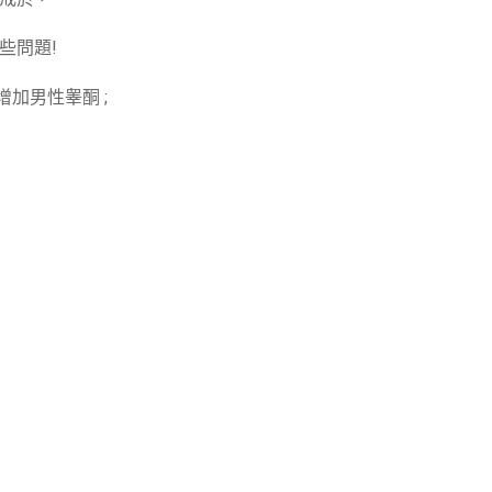
些問題!
加男性睾酮 ;