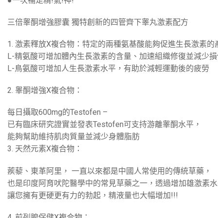
●一次補足精!氣!神!
三倍睾酮增強膠囊 獨特創新的四管齊下睾丸激素配方
1. 激素釋放X複合物：特定的兩種氨基酸能夠促進生長激素的
L-精氨酸可增加體內生長激素的含量、加速組織修復並減少
L-鳥氨酸可增加人生長激素水平，有助於減輕運動後的疲勞
2. 睾酮增強X複合物：
每日攝取600mg的Testofen –
已有臨床研究證實並發表Testofen可支持游離睾酮水平，
能夠幫助維持肌肉質量並減少身體脂肪
3. 天然元素X複合物：
蒺藜、東革阿里， 一直以來都是中國人常使用的傳統草藥，
也是印度阿育吠陀醫學中的常見草藥之一，透過增加雄激素水
讓您擁有更硬更有力的勃起，精液量也大幅增加!!!
4. 前列腺保健X複合物：