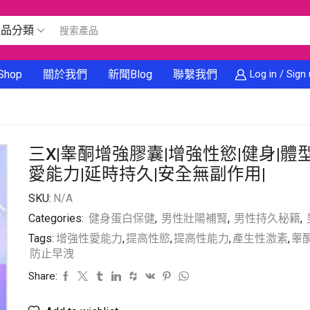
產品分類
Shop
關於我們
新聞Blog
聯繫我們
Log in / Sign
三X|睾酮增強膠囊|增強性慾|健身|體
愛能力|延時持久|安全無副作用|
SKU:
N/A
Categories:
健身蛋白保健
,
男性壯陽補腎
,
男性持久秘籍
,
Tags:
增強性愛能力
,
提高性慾
,
提高性能力
,
產生性激素
,
睾
防止早洩
Share: