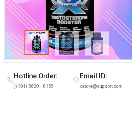
Hotline Order:
Email ID:
(+101) 5620 - 8155
xstore@support.com