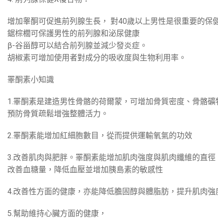
增加睾酮可促進前列腺生長， 對40歲以上男性是很重要的保健
鋸棕櫚可保護男性的前列腺和泌尿健康
β-谷甾醇可以結合前列腺並減少發炎症。
胡椒素可增加使用者對成分的吸收度與生物利用率。
睪酮素小知識
1.睪酮素是建造男性骨骼的荷爾蒙，可增加骨質密度、骨骼礦
預防骨質疏鬆增強整體活力。
2.睪酮素能增加紅細胞數目，從而提供運輸氧氣的功效
3.改善肌肉與肥胖。睪酮素能增加肌肉強度與肌肉纖維的直徑
改善血糖量，降低血壓並增加胰島素的敏感性
4.改善性方面的健康，亦能降低膽固醇與體脂肪，提升肌肉強
5.幫助維持心臟方面的健康，