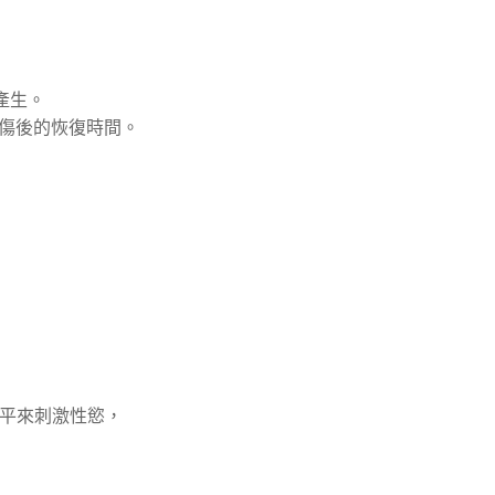
產生。
損傷後的恢復時間。
平來刺激性慾，