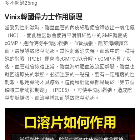
多不超過25mg
Vinix韓國偉力士作用原理
當受到性刺激時，陰莖血管的內皮細胞便會釋放出一氧化氮
（NO），而此種因數會使得平滑肌細胞中的GMP轉變成
cGMP，進而使得平滑肌鬆弛、血管擴張、陰莖海綿體充
血，最後導致陰莖勃起。當性刺激消失時，血液中的一種特
殊的酵素（PDE）便會將cGMP加以分解，cGMP不見了以
後，血管就會恢復正常，陰莖海綿體血液流回靜脈，陰莖也
就回復原先的狀態。必須注意的一點是，要有一定程度的性
刺激，服用藥物才具療效。這兩種壯陽藥都是屬於「第五型
磷酸二脂酶抑制劑」（PDE5），可使平滑肌鬆弛，造成陰
莖動脈擴張、血流量增加而導致陰莖勃起。