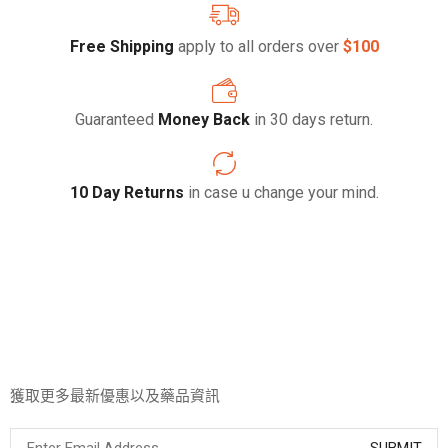
Free Shipping
apply to all orders over
$100
Guaranteed
Money Back
in 30 days return.
10 Day Returns
in case u change your mind.
獲取更多最新優惠以及藥品資訊