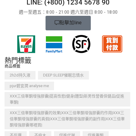
LINE: (+800) 1234 5678 90
週一至週五：8:​​00 - 21:00 週六至週日 8:00 - 18:00
點擊加line
熱門標籤
商品標籤
2h2d持久液
DEEP SLEEP催眠忘情水
pjur碧宜潤 analyse me
XXX三倍睾酮增強膠囊|提高性慾|健身|體型|新男性營養保健品|促進
睾酮|
XXX三倍睾酮增強膠囊的效果|XXX三倍睾酮增強膠囊的作用|XXX三
倍睾酮增強膠囊的真假|XXX三倍睾酮增強膠囊的副作用|XXX三倍睾
酮增強膠囊哪裡買|
不反彈
不麻木
促進代謝
促進睾酮