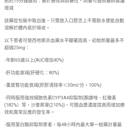
前約15分鐘服用：基於療效與耐藥性，劑量可遵照醫師建議
增減
該藥從包裝中取出後，只需放入口腔舌上不需飲水便能自動
溶解於體內易於吸收。
以下患者可使西地那非血藥水平顯著提高，初始劑量最多不
超過25mg：
-年齡65歲以上(AUC增加40%)
-肝功能衰竭(肝硬化：80%)
-重度腎功能衰竭(肝酐清除率＜30ml/分，100%)
-同時服用強效細胞色素CYP3A4抑製劑(酮康唑、紅黴素
(182%）等，沙奎那韋(210%))，可隨血漿濃度提高而增加療
效和異常反應的發生率。
-服用蛋白酶抑製劑患者，每48小時內最大單一給藥計量最