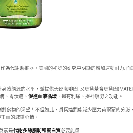
CA的作為代謝助推器，美國的初步的研究中明顯的增加運動耐力. 
體能源的水平，並提供天然咖啡因. 又瑪黛茶含瑪黛因(MATEI
病、胃潰瘍、
促進血液循環
，還有利尿、提神解勞之功能。
制對食物的渴望！不但如此，貫葉連翹能減少壓力荷爾蒙的分泌
持正面的減重心情。
養素是
代謝多餘脂肪和蛋白質
必要能量 .