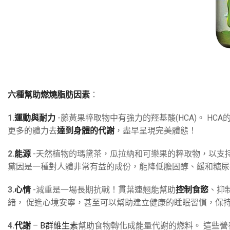
六種幫助燃燒脂肪因素
：
1.
運動與耐力
-藤黃果粹取物中有強力的羥基酸(HCA)。 H
更多的體力去
達到身體的代謝
，盡早呈現完美體態！
2.
能源
-天然植物的瑪黛茶，瓜拉納和可樂果的粹取物，以支持身
黛因是一種對人體非常有益的成份，能降低膽固醇、緩和糖尿
3.
心情
-減重是一場長期抗戰！貫葉連翹能幫助
控制食慾
、抑
緒， 促進心境安寧，甚至可以幫助建立健康的睡眠習慣，保
4.
代謝
–
B群維生素
幫助食物轉化成能量代謝的燃料。 這些營