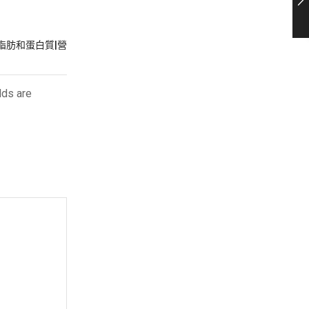
餘脂肪和蛋白質|營
lds are