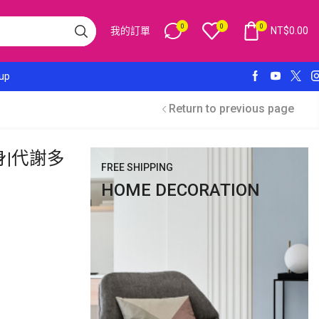
0
0
0
我的訂單
NT$
0.00
 up
Return to previous page
瘦身|代謝多
FREE SHIPPING
HOME DECORATION