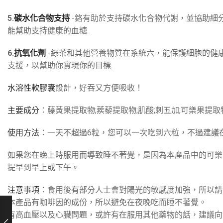
5.
碳水化合物支持
-鉻有助於支持碳水化合物代謝，並協助細
能幫助支持健康的血糖.
6.
抗氧化劑
-綠茶和其他營養物質在系統六，能保護細胞的健
支援，以幫助你實現你的目標.
水溶性軟膠囊
設計，好吞又方便吸收！
主要成分
：藤黃果提取物;蒺藜提取物;肌酸;刺五加;可樂果提取物
使用方法
：一天不超過6粒，您可以一次吃到六粒，不過建議
如果您在晚上時服用而導致睡不著覺，是因為本產品中的可樂
提早到早上或下午。
注意事項
：食用後有部分人士會對陽光的敏感度加強，所以請
本產品有咖啡因的成份，所以避免在夜晚吃而睡不著覺。
有高血壓以及心臟問題，或許有在服用其他藥物的話，建議向