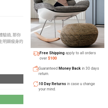
驗過, 那你
生明顯瘦身的
Free Shipping
apply to all orders
over
$100
Guaranteed
Money Back
in 30 days
return.
10 Day Returns
in case u change
your mind.