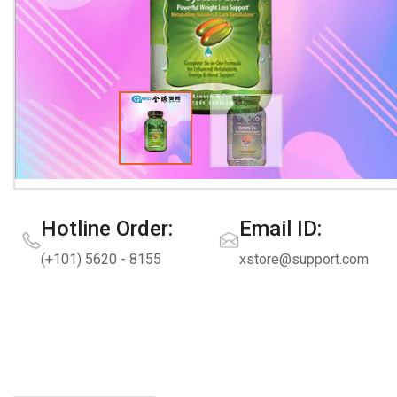
Hotline Order:
Email ID:
(+101) 5620 - 8155
xstore@support.com