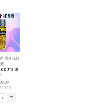
,
,
,
健
瘦身減肥
健身蛋白保健
豐胸提臀
健身蛋白保健
豐胸
酵素
美體
美體
B CUTS|維
BomBom女性賀爾蒙豐
Breast success美
...
胸丸|...
NT$
1,500.00
–
600.00
–
NT$
2,400.00
–
NT$
4,000.00
,200.00
NT$
6,500.00