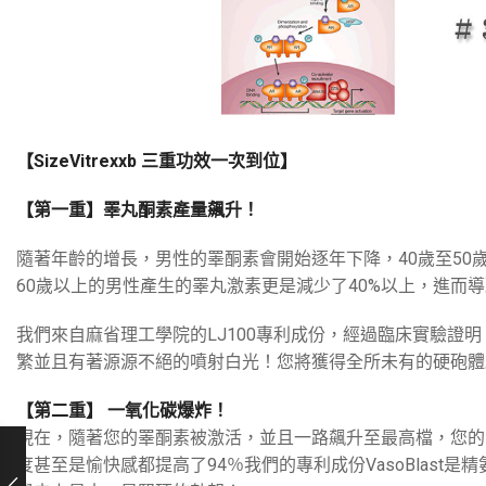
【SizeVitrexxb 三重功效一次到位】
【第一重】睪丸酮素產量飆升！
隨著年齡的增長，男性的睪酮素會開始逐年下降，40歲至5
60歲以上的男性產生的睪丸激素更是減少了40%以上，進而
我們來自麻省理工學院的LJ100專利成份，經過臨床實驗證
繁並且有著源源不絕的噴射白光！您將獲得全所未有的硬砲體
【第二重】 一氧化碳爆炸！
現在，隨著您的睪酮素被激活，並且一路飆升至最高檔，您的
度甚至是愉快感都提高了94％我們的專利成份VasoBlas