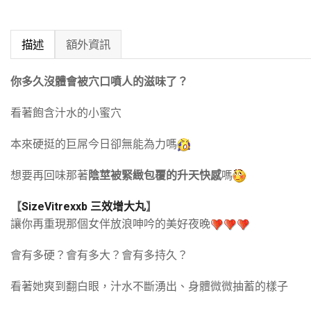
描述
額外資訊
你多久沒體會被穴口噴人的滋味了？
看著飽含汁水的小蜜穴
本來硬挺的巨屌今日卻無能為力嗎
想要再回味那著
陰莖被緊緻包覆的升天快感
嗎
【
SizeVitrexxb 三效增大丸
】
讓你再重現那個女伴放浪呻吟的美好夜晚
會有多硬？會有多大？會有多持久？
看著她爽到翻白眼，汁水不斷湧出、身體微微抽蓄的樣子