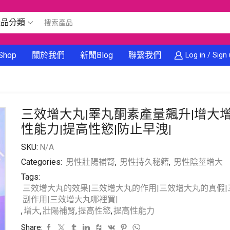
產品分類
Shop
關於我們
新聞Blog
聯繫我們
Log in / Sign
三效增大丸|睪丸酮素產量飆升|增大增
性能力|提高性慾|防止早洩|
SKU:
N/A
Categories:
男性壯陽補腎
,
男性持久秘籍
,
男性陰莖增大
Tags:
三效增大丸的效果|三效增大丸的作用|三效增大丸的真假
副作用|三效增大丸哪裡買|
,
增大
,
壯陽補腎
,
提高性慾
,
提高性能力
Share: