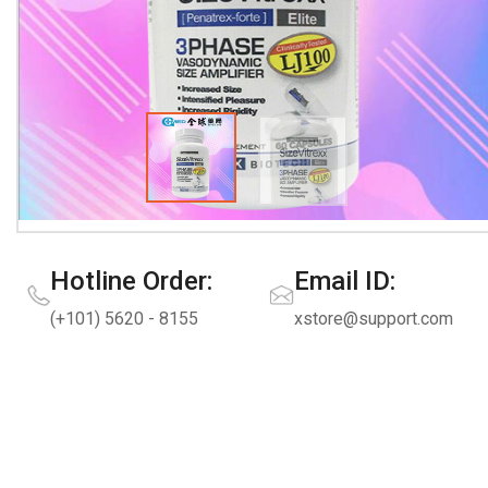
Hotline Order:
Email ID:
(+101) 5620 - 8155
xstore@support.com