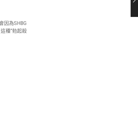
因為SHBG
了這種“勃起殺