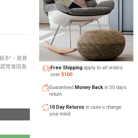
起殺手”，是普
勃起常會因為
Free Shipping
apply to all orders
over
$100
Guaranteed
Money Back
in 30 days
return.
10 Day Returns
in case u change
your mind.