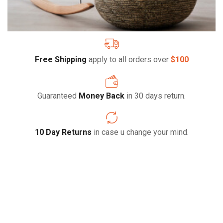
Free Shipping
apply to all orders over
$100
Guaranteed
Money Back
in 30 days return.
10 Day Returns
in case u change your mind.