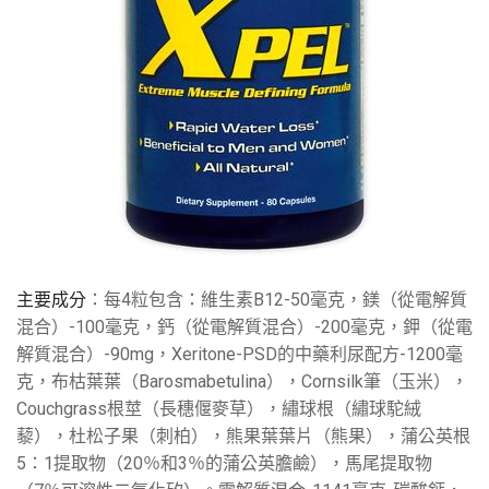
主要成分
：每4粒包含：維生素B12-50毫克，鎂（從電解質
混合）-100毫克，鈣（從電解質混合）-200毫克，鉀（從電
解質混合）-90mg，Xeritone-PSD的中藥利尿配方-1200毫
克，布枯葉葉（Barosmabetulina），Cornsilk筆（玉米），
Couchgrass根莖（長穗偃麥草），繡球根（繡球駝絨
藜），杜松子果（刺柏），熊果葉葉片（熊果），蒲公英根
5：1提取物（20％和3％的蒲公英膽鹼），馬尾提取物