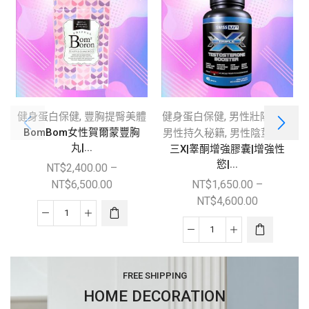
,
,
,
健身蛋白保健
豐胸提臀美體
健身蛋白保健
男性壯陽補腎
BomBom女性賀爾蒙豐胸
,
男性持久秘籍
男性陰莖增大
丸|...
三X|睾酮增強膠囊|增強性
慾|...
NT$
2,400.00
–
NT$
6,500.00
NT$
1,650.00
–
NT$
4,600.00
FREE SHIPPING
HOME DECORATION