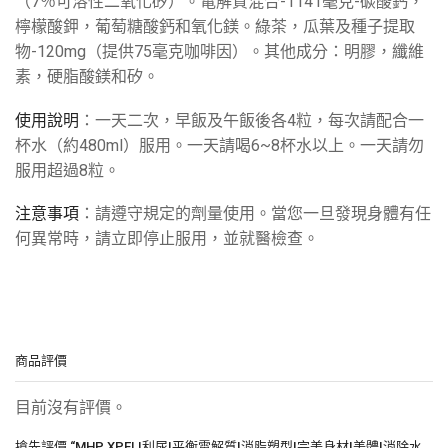
（7％可溶性二氧化矽）。電解質混合-1141毫克-碳酸鈣，
檸檬酸鉀，葡萄糖酸鈣和氧化鎂。綠茶，瓜葉及種子提取
物-120mg（提供75毫克咖啡因）。其他成分：明膠，纖維
素，硬脂酸鎂和矽。
使用說明
：一天二次，早飯及午飯後各4粒，每次請配合一
杯水（約480ml）服用。一天請喝6~8杯水以上。一天請勿
服用超過8粒。
注意事項
：請遵守規定的劑量使用。當您一旦發現身體有任
何異常時，請立即停止服用，並就醫檢查。
商品評價
目前沒有評價。
搶先評價 “MHP XPEL|利尿|平衡電解質|消脂塑型|完美身材|美體|消除水