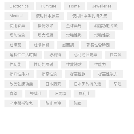
Electronics
Furniture
Home
Jewelleries
Medical
使用日本藤素
使用日本黑豹持久液
使用春藥
催情效果
全球藥局
勃起功能障礙
增加性慾
增大增粗
增強性慾
增強性欲
壯陽藥
壯陽補腎
威而鋼
延長性愛時間
延長性生活時間
必利勁
必利勁壯陽藥
性冷淡
性功能
性功能障礙
性愛體驗
性能力
提升性能力
提高性慾
提高性欲
提高性能力
改善勃起功能
日本藤素
日本黑豹持久液
早洩
春藥
樂威壯
汗馬糖
犀利士
老中醫補腎丸
防止早洩
陽痿