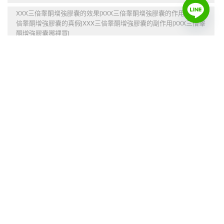
XXX三倍睾酮增強膠囊的效果|XXX三倍睾酮增強膠囊的作用|XXX三
倍睾酮增強膠囊的真假|XXX三倍睾酮增強膠囊的副作用|XXX三倍睾
酮增強膠囊哪裡買|
不反彈
不麻木
促進代謝
促進睾酮
催情增慾
催情潤滑
刺激高潮
加強免疫系統
加速新陳代謝
台灣本土品牌
告別性冷淡
塑型
增大
增大增粗
增強性愛能力
增慾
增肌
壯陽補腎
多種模式
情趣潤滑
情趣玩具
持久延時
提升性愛激情
提高性慾
提高性能力
減低敏感度
減緩衰老
激情潤滑
燃烧多余脂肪
燃燒多餘脂肪
燃燒脂肪
產生性激素
睾酮增強膠囊
緊緻肌膚
美體
豐胸
超強力的震動
防止早洩
預防心臟疾病
飛機杯
保健品|性藥品|春藥|壯陽藥|減肥藥|全球藥局|©2023版權所有