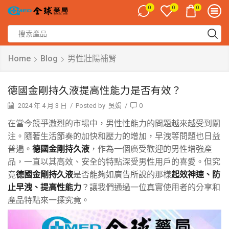
0
0
0
Home
Blog
男性壯陽補腎
德國金剛持久液提高性能力是否有效？
2024 年 4 月 3 日
/
Posted by
吳娟
/
0
在當今競爭激烈的市場中，男性性能力的問題越來越受到關
注。隨著生活節奏的加快和壓力的增加，早洩等問題也日益
普遍。
德國金剛持久液
，作為一個廣受歡迎的男性增強產
品，一直以其高效、安全的特點深受男性用戶的喜愛。但究
竟
德國金剛持久液
是否能夠如廣告所說的那樣
起效神速、防
止早洩、提高性能力
？讓我們通過一位真實使用者的分享和
產品特點來一探究竟。