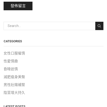
CATEGORIES
女性口服催情
性愛情趣
昏睡迷情
減肥瘦身美臀
男性壯陽補腎
陰莖增大持久
LATEST POSTS