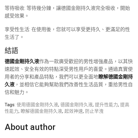
等待吸收: 等待幾分鐘，讓德國金剛持久液完全吸收，開始
感受效果。
享受性生活: 在使用後，您就可以享受更持久、更滿足的性
生活了。
結語
德國金剛持久液
作為一款廣受歡迎的男性增強產品，以其快
速起效、安全有效的特點深受男性用戶的喜愛。通過真實使
用者的分享和產品特點，我們可以更全面地
瞭解德國金剛持
久液
，並相信它能夠幫助我們改善性生活品質，重拾男性自
信和魅力。
Tags:
使用德國金剛持久液
,
德國金剛持久液
,
提升性能力
,
提高
性能力
,
瞭解德國金剛持久液
,
起效神速
,
防止早洩
About author