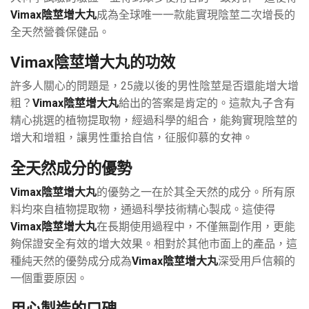
Vimax陰莖增大丸
成為全球唯一一款能實現陰莖二次增長的
全天然營養保健品。
Vimax陰莖增大丸的功效
許多人關心的問題是，25歲以後的男性陰莖是否還能增大增
粗？
Vimax陰莖增大丸
給出的答案是肯定的。這款丸子含有
精心挑選的植物提取物，經過科學的組合，能夠實現陰莖的
增大和增粗，讓男性重拾自信，征服仰慕的女神。
全天然成分的優勢
Vimax陰莖增大丸
的優勢之一在於其全天然的成分。所有原
料均來自植物提取物，通過科學技術精心製成。這使得
Vimax陰莖增大丸
在長期使用過程中，不僅無副作用，更能
夠保證安全有效的增大效果。相對於其他市面上的產品，這
種純天然的優勢成分成為
Vimax陰莖增大丸
深受用戶信賴的
一個重要原因。
用心製造的口碑