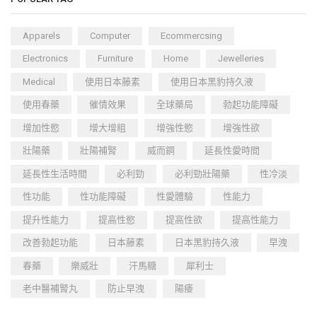
Apparels
Computer
Ecommercsing
Electronics
Furniture
Home
Jewelleries
Medical
使用日本藤素
使用日本黑豹持久液
使用春藥
催情效果
全球藥局
勃起功能障礙
增加性慾
增大增粗
增強性慾
增強性欲
壯陽藥
壯陽補腎
威而鋼
延長性愛時間
延長性生活時間
必利勁
必利勁壯陽藥
性冷淡
性功能
性功能障礙
性愛體驗
性能力
提升性能力
提高性慾
提高性欲
提高性能力
改善勃起功能
日本藤素
日本黑豹持久液
早洩
春藥
樂威壯
汗馬糖
犀利士
老中醫補腎丸
防止早洩
陽痿