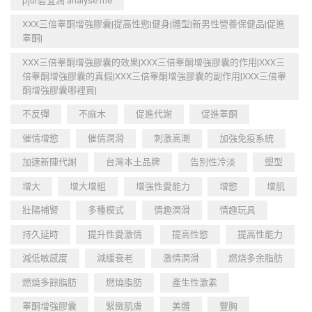
pjur碧宜潤 analyse me
XXX三倍睾酮增強膠囊|提高性慾|健身|體型|新男性營養保健品|促進
睾酮|
XXX三倍睾酮增強膠囊的效果|XXX三倍睾酮增強膠囊的作用|XXX三
倍睾酮增強膠囊的真假|XXX三倍睾酮增強膠囊的副作用|XXX三倍睾
酮增強膠囊哪裡買|
不反彈
不麻木
促進代謝
促進睾酮
催情增慾
催情潤滑
刺激高潮
加強免疫系統
加速新陳代謝
台灣本土品牌
告別性冷淡
塑型
增大
增大增粗
增強性愛能力
增慾
增肌
壯陽補腎
多種模式
情趣潤滑
情趣玩具
持久延時
提升性愛激情
提高性慾
提高性能力
減低敏感度
減緩衰老
激情潤滑
燃烧多余脂肪
燃燒多餘脂肪
燃燒脂肪
產生性激素
睾酮增強膠囊
緊緻肌膚
美體
豐胸