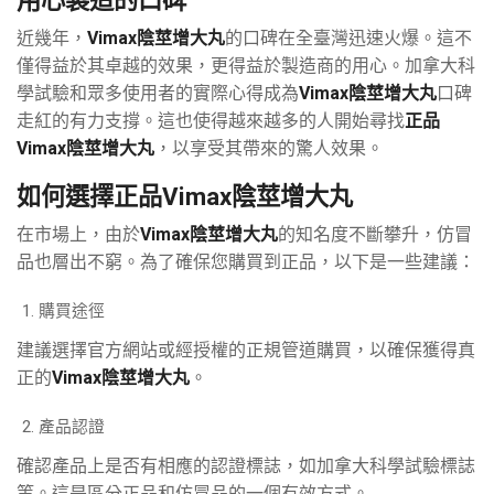
近幾年，
Vimax陰莖增大丸
的口碑在全臺灣迅速火爆。這不
僅得益於其卓越的效果，更得益於製造商的用心。加拿大科
學試驗和眾多使用者的實際心得成為
Vimax陰莖增大丸
口碑
走紅的有力支撐。這也使得越來越多的人開始尋找
正品
Vimax陰莖增大丸
，以享受其帶來的驚人效果。
如何選擇正品Vimax陰莖增大丸
在市場上，由於
Vimax陰莖增大丸
的知名度不斷攀升，仿冒
品也層出不窮。為了確保您購買到正品，以下是一些建議：
購買途徑
建議選擇官方網站或經授權的正規管道購買，以確保獲得真
正的
Vimax陰莖增大丸
。
產品認證
確認產品上是否有相應的認證標誌，如加拿大科學試驗標誌
等。這是區分正品和仿冒品的一個有效方式。