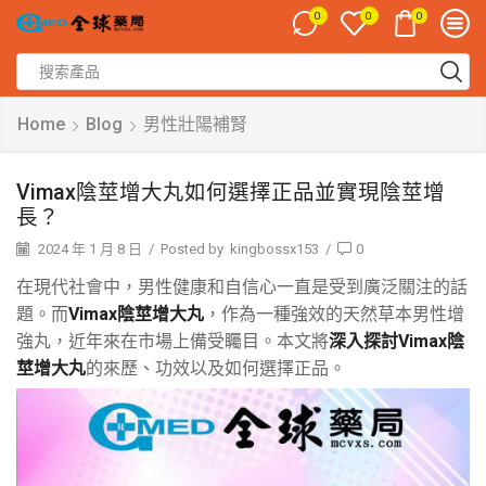
0
0
0
Home
Blog
男性壯陽補腎
Vimax陰莖增大丸如何選擇正品並實現陰莖增
長？
2024 年 1 月 8 日
/
Posted by
kingbossx153
/
0
在現代社會中，男性健康和自信心一直是受到廣泛關注的話
題。而
Vimax陰莖增大丸
，作為一種強效的天然草本男性增
強丸，近年來在市場上備受矚目。本文將
深入探討Vimax陰
莖增大丸
的來歷、功效以及如何選擇正品。