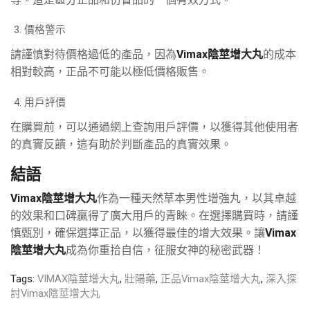
價格警示
請謹慎對待價格過低的產品，因為
Vimax陰莖增大丸
的成本
相對較高，正品不可能以極低價格販售。
用戶評價
在購買前，可以通過網上查詢用戶評價，以獲得其他使用者
的真實反饋，這有助於判斷產品的真實效果。
結語
Vimax陰莖增大丸
作為一種天然草本男性增強丸，以其卓越
的效果和口碑贏得了廣大用戶的青睞。在選擇購買時，請謹
慎甄別，確保選擇正品，以獲得最佳的增大效果。讓
Vimax
陰莖增大丸
成為你重拾自信，征服女神的秘密武器！
Tags:
VIMAX陰莖增大丸
,
壯陽藥
,
正品Vimax陰莖增大丸
,
深入探
討Vimax陰莖增大丸