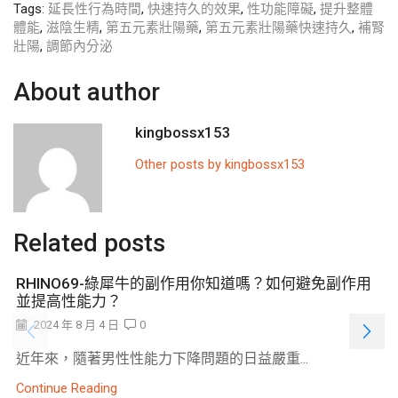
Tags:
延長性行為時間
,
快速持久的效果
,
性功能障礙
,
提升整體
體能
,
滋陰生精
,
第五元素壯陽藥
,
第五元素壯陽藥快速持久
,
補腎
壯陽
,
調節內分泌
About author
kingbossx153
Other posts by kingbossx153
Related posts
RHINO69-綠犀牛的副作用你知道嗎？如何避免副作用
並提高性能力？
2024 年 8 月 4 日
0
近年來，隨著男性性能力下降問題的日益嚴重...
Continue Reading