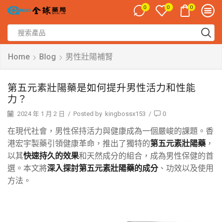
0
0
0
Home
Blog
男性壯陽補腎
第五元素壯陽藥是如何提升男性活力和性能
力？
2024 年 1 月 2 日
/
Posted by
kingbossx153
/
0
在現代社會，男性保持活力與健康成為一個嚴峻的課題。香
港宏宇製藥引領健康革命，推出了獨特的
第五元素壯陽藥
，
以其
快速持久的效果
和天然成分的組合，成為男性保健的首
選。本文將
深入探討第五元素壯陽藥的成分
、功效以及使用
方法。