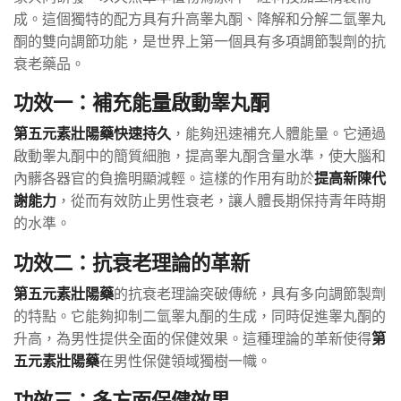
成。這個獨特的配方具有升高睾丸酮、降解和分解二氫睾丸
酮的雙向調節功能，是世界上第一個具有多項調節製劑的抗
衰老藥品。
功效一：補充能量啟動睾丸酮
第五元素壯陽藥快速持久
，能夠迅速補充人體能量。它通過
啟動睾丸酮中的簡質細胞，提高睾丸酮含量水準，使大腦和
內髒各器官的負擔明顯減輕。這樣的作用有助於
提高新陳代
謝能力
，從而有效防止男性衰老，讓人體長期保持青年時期
的水準。
功效二：抗衰老理論的革新
第五元素壯陽藥
的抗衰老理論突破傳統，具有多向調節製劑
的特點。它能夠抑制二氫睾丸酮的生成，同時促進睾丸酮的
升高，為男性提供全面的保健效果。這種理論的革新使得
第
五元素壯陽藥
在男性保健領域獨樹一幟。
功效三：多方面保健效果