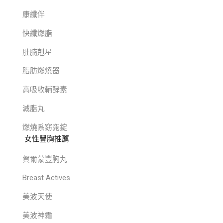
康纖伴
快纖燃脂
肚腩剋星
脂肪燃燒器
高吸收輔酵素
減脂丸
燃燒系窈窕錠
女性豐胸推薦
賀爾蒙豐胸丸
Breast Actives
美波天使
美波神霜