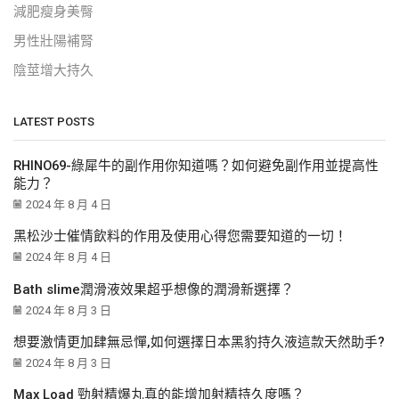
減肥瘦身美臀
男性壯陽補腎
陰莖增大持久
LATEST POSTS
RHINO69-綠犀牛的副作用你知道嗎？如何避免副作用並提高性
能力？
2024 年 8 月 4 日
黑松沙士催情飲料的作用及使用心得您需要知道的一切！
2024 年 8 月 4 日
Bath slime潤滑液效果超乎想像的潤滑新選擇？
2024 年 8 月 3 日
想要激情更加肆無忌憚,如何選擇日本黑豹持久液這款天然助手?
2024 年 8 月 3 日
Max Load 勁射精爆丸真的能增加射精持久度嗎？