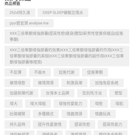
商品標籤
2h2d持久液
DEEP SLEEP催眠忘情水
pjur碧宜潤 analyse me
XXX三倍睾酮增強膠囊|提高性慾|健身|體型|新男性營養保健品|促進
睾酮|
XXX三倍睾酮增強膠囊的效果|XXX三倍睾酮增強膠囊的作用|XXX三
倍睾酮增強膠囊的真假|XXX三倍睾酮增強膠囊的副作用|XXX三倍睾
酮增強膠囊哪裡買|
不反彈
不麻木
促進代謝
促進睾酮
催情增慾
催情潤滑
刺激高潮
加強免疫系統
加速新陳代謝
台灣本土品牌
告別性冷淡
塑型
增大
增大增粗
增強性愛能力
增慾
增肌
壯陽補腎
多種模式
情趣潤滑
情趣玩具
持久延時
提升性愛激情
提高性慾
提高性能力
減低敏感度
減緩衰老
激情潤滑
燃烧多余脂肪