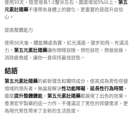
使用30天，陰莖增長1-2釐米左右，圍度增加5%以上。
第五
元素壯陽藥
不僅帶來身體上的變化，更重要的是提升自信
心。
提高整體能力
使用50天後，體能轉虛為實，紅光滿面，健步如飛，充滿活
力。
第五元素壯陽藥
讓你想睡就睡，想吃就吃，想做就做，
消除疲倦感，讓你一直保持最佳狀態。
結語
第五元素壯陽藥
的嶄新理念和獨特成分，使其成為男性保健
領域的領先者。無論是解決
性功能障礙
，
延長性行為時間
，
還是
提升整體體能
，
第五元素壯陽藥
都展現了出色的效果。
香港宏宇製藥的這一力作，不僅滿足了男性的保健需求，更
為現代男性帶來了全新的生活態度。