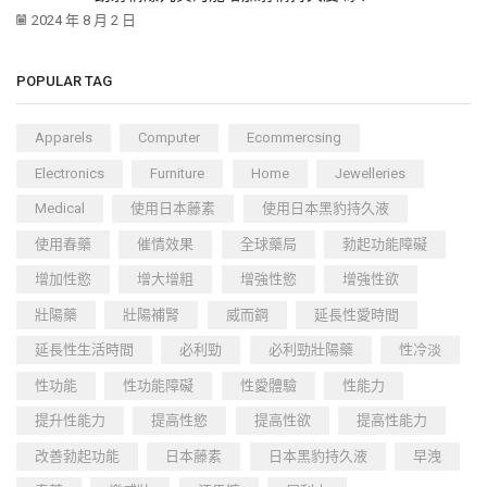
2024 年 8 月 2 日
POPULAR TAG
Apparels
Computer
Ecommercsing
Electronics
Furniture
Home
Jewelleries
Medical
使用日本藤素
使用日本黑豹持久液
使用春藥
催情效果
全球藥局
勃起功能障礙
增加性慾
增大增粗
增強性慾
增強性欲
壯陽藥
壯陽補腎
威而鋼
延長性愛時間
延長性生活時間
必利勁
必利勁壯陽藥
性冷淡
性功能
性功能障礙
性愛體驗
性能力
提升性能力
提高性慾
提高性欲
提高性能力
改善勃起功能
日本藤素
日本黑豹持久液
早洩