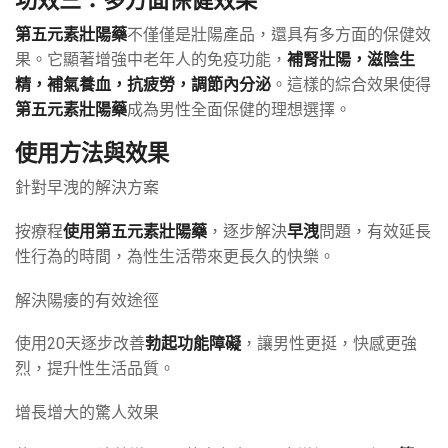
第五元素壯陽藥
不僅僅是壯陽產品，還具有多方面的保健效
果。它顯著增強中老年人的免疫功能，
補腎壯陽，滋陰生
精，補氣養血，抗疲勞，調節內分泌
。這樣的綜合效果使得
第五元素壯陽藥
成為男性全面保健的理想選擇。
使用方法與效果
針對早洩的解決方案
按療程
使用第五元素壯陽藥
，逐步解決
早洩
問題，有效延長
性行為的時間，為性生活帶來更長久的快樂。
解決陽痿的有效途徑
使用20天逐步改善
勃起功能障礙
，讓男性更挺，快感更強
烈，提升性生活品質。
增長增大的驚人效果