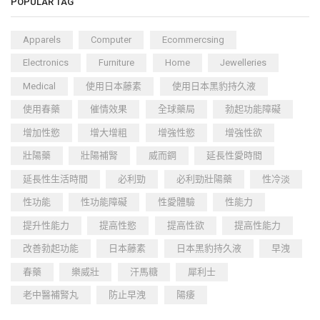
POPULAR TAG
Apparels
Computer
Ecommercsing
Electronics
Furniture
Home
Jewelleries
Medical
使用日本藤素
使用日本黑豹持久液
使用春藥
催情效果
全球藥局
勃起功能障礙
增加性慾
增大增粗
增強性慾
增強性欲
壯陽藥
壯陽補腎
威而鋼
延長性愛時間
延長性生活時間
必利勁
必利勁壯陽藥
性冷淡
性功能
性功能障礙
性愛體驗
性能力
提升性能力
提高性慾
提高性欲
提高性能力
改善勃起功能
日本藤素
日本黑豹持久液
早洩
春藥
樂威壯
汗馬糖
犀利士
老中醫補腎丸
防止早洩
陽痿