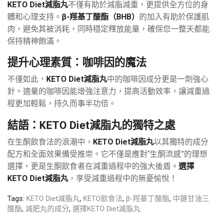
KETO Diet減脂丸
不僅有助於減脂減重，更提供全方位的身
體和心理支持。
β-羥基丁酸酯（BHB）
的加入有助於保護肌
肉，避免其被消耗，同時穩定釋放能量，確保您一整天都能
保持精神飽滿。
提升心理素質：咖啡因的魔法
不僅如此，
KETO Diet減脂丸
中的咖啡因成分更是一劑強心
針。適量的咖啡因能增強注意力，提高活動效率，讓減重過
程更加輕鬆，持久而事半功倍。
結語：KETO Diet減脂丸的獨特之處
在生酮飲食法的浪潮中，
KETO Diet減脂丸
以其獨特的成分
配方和全面效果備受推崇。它不僅是應對“生酮流感”的理想
選擇，更是生酮飲食者在減重過程中的強大後盾。
選擇
KETO Diet減脂丸
，享受減重過程中的無憂愉悅！
Tags:
KETO Diet減脂丸
,
KETO飲食法
,
β-羥基丁酸酯
,
中鏈甘油三
酸酯
,
減肥丸的成分
,
選擇KETO Diet減脂丸