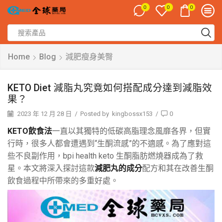
0
0
0
Home
Blog
減肥瘦身美臀
KETO Diet 減脂丸究竟如何搭配成分達到減脂效
果？
2023 年 12 月 28 日
/
Posted by
kingbossx153
/
0
KETO飲食法
一直以其獨特的低碳高脂理念風靡各界，但實
行時，很多人都會遭遇到“生酮流感”的不適感。為了應對這
些不良副作用，bpi health keto 生酮脂肪燃燒器成為了救
星。本文將深入探討這款
減肥丸的成分
配方和其在改善生酮
飲食過程中所帶來的多重好處。