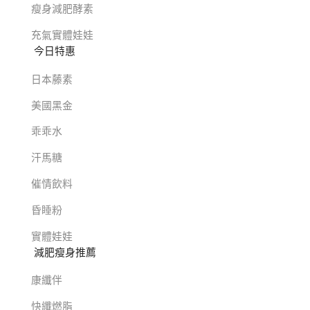
瘦身減肥酵素
充氣實體娃娃
今日特惠
日本藤素
美國黑金
乖乖水
汗馬糖
催情飲料
昏睡粉
實體娃娃
減肥瘦身推薦
康纖伴
快纖燃脂