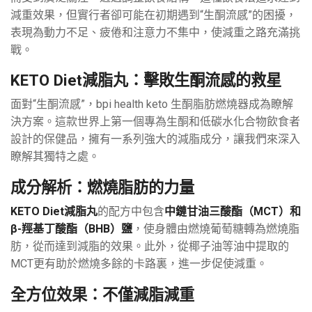
減重效果，但實行者卻可能在初期遇到“生酮流感”的困擾，
表現為動力不足、疲倦和注意力不集中，使減重之路充滿挑
戰。
KETO Diet減脂丸：擊敗生酮流感的救星
面對“生酮流感”，bpi health keto 生酮脂肪燃燒器成為瞭解
決方案。這款世界上第一個專為生酮和低碳水化合物飲食者
設計的保健品，擁有一系列強大的減脂成分，讓我們來深入
瞭解其獨特之處。
成分解析：燃燒脂肪的力量
KETO Diet減脂丸
的配方中包含
中鏈甘油三酸酯（MCT）和
β-羥基丁酸酯（BHB）鹽
，使身體由燃燒葡萄糖轉為燃燒脂
肪，從而達到減脂的效果。此外，從椰子油等油中提取的
MCT更有助於燃燒多餘的卡路裏，進一步促使減重。
全方位效果：不僅減脂減重