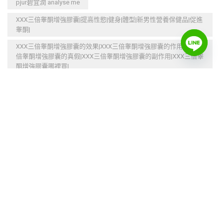
pjur碧宜潤 analyse me
XXX三倍睾酮增強膠囊|提高性慾|健身|體型|新男性營養保健品|促進
睾酮|
XXX三倍睾酮增強膠囊的效果|XXX三倍睾酮增強膠囊的作用|XXX三
倍睾酮增強膠囊的真假|XXX三倍睾酮增強膠囊的副作用|XXX三倍睾
酮增強膠囊哪裡買|
不反彈
不麻木
促進代謝
促進睾酮
催情增慾
催情潤滑
刺激高潮
加強免疫系統
加速新陳代謝
台灣本土品牌
告別性冷淡
塑型
增大
增大增粗
增強性愛能力
增慾
增肌
壯陽補腎
多種模式
情趣潤滑
情趣玩具
持久延時
提升性愛激情
提高性慾
提高性能力
減低敏感度
減緩衰老
激情潤滑
燃烧多余脂肪
燃燒多餘脂肪
燃燒脂肪
產生性激素
睾酮增強膠囊
緊緻肌膚
美體
豐胸