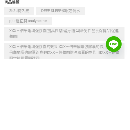
商品標籤
2h2d持久液
DEEP SLEEP催眠忘情水
pjur碧宜潤 analyse me
XXX三倍睾酮增強膠囊|提高性慾|健身|體型|新男性營養保健品|促進
睾酮|
XXX三倍睾酮增強膠囊的效果|XXX三倍睾酮增強膠囊的作用|XXX三
倍睾酮增強膠囊的真假|XXX三倍睾酮增強膠囊的副作用|XXX三倍睾
酮增強膠囊哪裡買|
不反彈
不麻木
促進代謝
促進睾酮
催情增慾
催情潤滑
刺激高潮
加強免疫系統
加速新陳代謝
台灣本土品牌
告別性冷淡
塑型
增大
增大增粗
增強性愛能力
增慾
增肌
壯陽補腎
多種模式
情趣潤滑
情趣玩具
持久延時
提升性愛激情
提高性慾
提高性能力
減低敏感度
減緩衰老
激情潤滑
燃烧多余脂肪