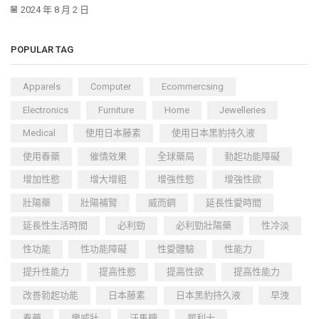
2024 年 8 月 2 日
POPULAR TAG
Apparels
Computer
Ecommercsing
Electronics
Furniture
Home
Jewelleries
Medical
使用日本藤素
使用日本黑豹持久液
使用春藥
催情效果
全球藥局
勃起功能障礙
增加性慾
增大增粗
增強性慾
增強性欲
壯陽藥
壯陽補腎
威而鋼
延長性愛時間
延長性生活時間
必利勁
必利勁壯陽藥
性冷淡
性功能
性功能障礙
性愛體驗
性能力
提升性能力
提高性慾
提高性欲
提高性能力
改善勃起功能
日本藤素
日本黑豹持久液
早洩
春藥
樂威壯
汗馬糖
犀利士