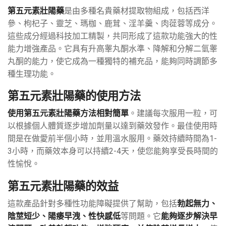
第五元素壯陽藥
是由多種名貴藥材提取物組成，包括西洋
參、枸杞子、靈芝、瑪枷、鹿茸、淫羊羹、肉蓯蓉等成分。
這些成分經過科技加工精製，共同形成了這款功能強大的性
能力增強產品。它具有升高睾丸酮水準、降解和分解二氫睾
丸酮的能力，使它成為一種獨特的補充品，能夠同時調節多
種生理功能。
第五元素壯陽藥的使用方法
使用第五元素壯陽藥方法相對簡單
。建議每次服用一粒，可
以根據個人體質逐步增加劑量以達到藥效發作。最佳使用時
間是在做愛前半個小時，並用溫水服用。藥效持續時間為1-
3小時，而藥效本身可以持續2-4天，使您能夠享受長時間的
性愉悅。
第五元素壯陽藥的效益
這款產品針對多種性功能障礙提供了幫助，包括
勃起無力、
陰莖短少、陽痿早洩、性快感低
等問題。它
能夠逐步解決早