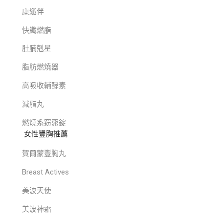
康纖伴
快纖燃脂
肚腩剋星
脂肪燃燒器
高吸收輔酵素
減脂丸
燃燒系窈窕錠
女性豐胸推薦
賀爾蒙豐胸丸
Breast Actives
美波天使
美波神霜