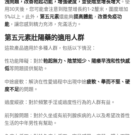
洩問題，改善勃起功能，增強硬度，並使陰莖增長增大
。使
用30天後，您可能會注意到陰莖增長約1-2釐米，圍度增加
5%以上。此外，
第五元素
還能夠
提高體能
，
改善免疫功
能
，讓您感到精力充沛，充滿活力。
第五元素壯陽藥的適用人群
這款產品適用於多種人群，包括以下情況：
性功能障礙：對於
勃起無力、陰莖短少、陽痿早洩和性快感
低
等問題提供幫助。
中途疲軟：解決在性愛過程中出現中途
疲軟、舉而不堅、硬
度不足
的問題。
過度縱欲：對於頻繁手淫或過度性行為的人群有益。
前列腺問題：對於久坐或有前列腺疾病的人以及希望改善性
生活的中年男性有幫助。