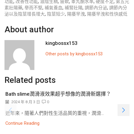
功能
,
改善性功能
,
滋陰生精
,
疲軟
,
睾丸酮水準
,
硬度不足
,
第五元
素壯陽藥
,
舉而不堅
,
補氣養血
,
補腎壯陽
,
調節內分泌
,
調節內分
泌以及陰莖增長增大
,
陰莖短少
,
陽痿早洩
,
陽痿早洩和性快感低
About author
kingbossx153
Other posts by kingbossx153
Related posts
Bath slime潤滑液效果超乎想像的潤滑新選擇？
2024 年 8 月 3 日
0
近年來，隨著人們對性生活品質的重視，潤滑...
Continue Reading