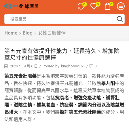
0
0
0
Home
Blog
女性口服催情
第五元素有效提升性能力、延長持久、增加陰
莖尺寸的性健康選擇
2023 年 9 月 6 日
/
Posted by
kingbossx153
/
0
第五元素壯陽藥
是由香港宏宇製藥研發的一款性能力增強產
品，旨在快速、持久地提供睾丸酮補充，並啟動
睾丸酮
中的
簡質細胞，從而提高睾丸酮水準。這種天然草本植物製成的
產品具有多項功能，包括
抗衰老、增強免疫功能、補腎壯
陽、滋陰生精、補氣養血、抗疲勞、調節內分泌以及陰莖增
長增大
。在本文中，我們將
探討第五元素壯陽藥
的成分、用
法和適用人群。