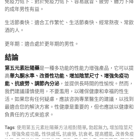
免疫力低下：對於免疫力低下、容易感冒、疲勞、體力下降
的成年男性有益。
生活節奏快：適合工作繁忙、生活節奏快、經常熬夜、常飲
酒的人。
更年期：適合處於更年期的男性。
結論
第五元素壯陽藥
是一種多功能的性能力增強產品，它可以提
高
睾丸酮水準、改善性功能、增加陰莖尺寸、增強免疫功
能、抗疲勞、調節內分泌
，並提供長時間的性愉悅。然而，
我們建議謹慎使用，不要濫用，以確保健康和幸福的性生
活。如果您有任何疑慮，應該咨詢專業醫生的建議，以找到
最適合您的解決方案。性健康是重要的，但也應該以健康和
負責任的方式來追求。
Tags:
使用第五元素壯陽藥方法相對簡單
,
勃起無力
,
增加陰莖尺
寸
,
增強免疫功能
,
性快感低
,
抗疲勞
,
抗衰老
,
提高體能
,
改善免疫