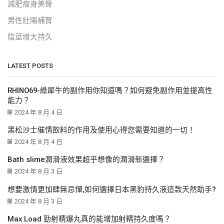
減肥瘦身美臀
男性壯陽補腎
陰莖增大持久
LATEST POSTS
RHINO69-綠犀牛的副作用你知道嗎？如何避免副作用並提高性
能力？
2024 年 8 月 4 日
黑松沙士催情飲料的作用及使用心得您需要知道的一切！
2024 年 8 月 4 日
Bath slime潤滑液效果超乎想像的潤滑新選擇？
2024 年 8 月 3 日
想要激情更加肆無忌憚,如何選擇日本黑豹持久液這款天然助手?
2024 年 8 月 3 日
Max Load 勁射精爆丸真的能增加射精持久度嗎？