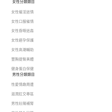
女性分類類目
女性催淫迷情
女性口服催情
女性昏睡迷姦
女性避孕保護
女性高潮輔助
豐胸提臀美體
健身蛋白保健
男性分類類目
性愛情趣周遭
滋潤肛交專區
男性壯陽補腎