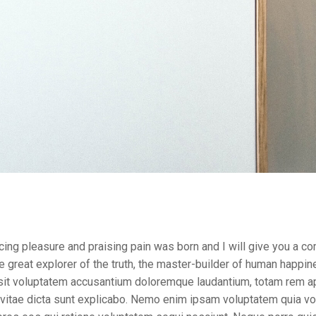
cing pleasure and praising pain was born and I will give you a c
e great explorer of the truth, the master-builder of human happi
r sit voluptatem accusantium doloremque laudantium, totam rem 
ae vitae dicta sunt explicabo. Nemo enim ipsam voluptatem quia vo