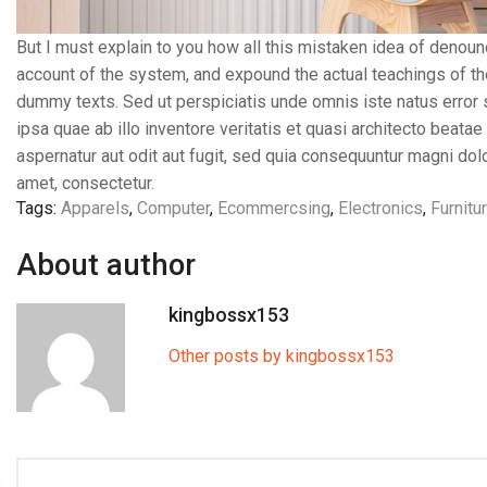
But I must explain to you how all this mistaken idea of denoun
account of the system, and expound the actual teachings of th
dummy texts. Sed ut perspiciatis unde omnis iste natus erro
ipsa quae ab illo inventore veritatis et quasi architecto beat
aspernatur aut odit aut fugit, sed quia consequuntur magni do
amet, consectetur.
Tags:
Apparels
,
Computer
,
Ecommercsing
,
Electronics
,
Furnitu
About author
kingbossx153
Other posts by kingbossx153