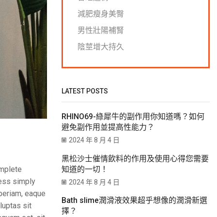
減肥瘦身美臀
男性壯陽補腎
陰莖增大持久
LATEST POSTS
RHINO69-綠犀牛的副作用你知道嗎？如何
避免副作用並提高性能力？
2024 年 8 月 4 日
黑松沙士催情飲料的作用及使用心得您需要
知道的一切！
omplete
ness simply
2024 年 8 月 4 日
aperiam, eaque
Bath slime潤滑液效果超乎想像的潤滑新選
luptas sit
擇？