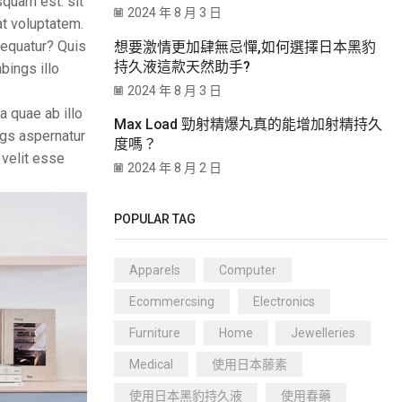
squam est. sit
2024 年 8 月 3 日
at voluptatem.
sequatur? Quis
想要激情更加肆無忌憚,如何選擇日本黑豹
持久液這款天然助手?
bings illo
2024 年 8 月 3 日
 quae ab illo
Max Load 勁射精爆丸真的能增加射精持久
ngs aspernatur
度嗎？
 velit esse
2024 年 8 月 2 日
POPULAR TAG
Apparels
Computer
Ecommercsing
Electronics
Furniture
Home
Jewelleries
Medical
使用日本藤素
使用日本黑豹持久液
使用春藥