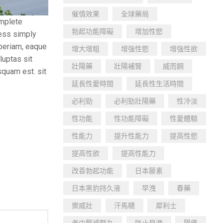
催情效果
全球藥局
omplete
勃起功能障礙
增加性慾
ness simply
aperiam, eaque
增大增粗
增強性慾
增強性欲
luptas sit
壯陽藥
壯陽補腎
威而鋼
squam est. sit
延長性愛時間
延長性生活時間
必利勁
必利勁壯陽藥
性冷淡
性功能
性功能障礙
性愛體驗
性能力
提升性能力
提高性慾
提高性欲
提高性能力
改善勃起功能
日本藤素
日本黑豹持久液
早洩
春藥
樂威壯
汗馬糖
犀利士
老中醫補腎丸
防止早洩
陽痿