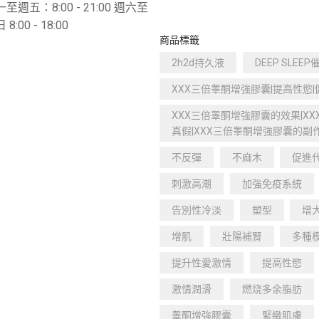
至週五：8:​​00 - 21:00 週六至
 8:00 - 18:00
商品標籤
2h2d持久液
DEEP SLEE
XXX三倍睾酮增強膠囊|提高性慾|
XXX三倍睾酮增強膠囊的效果|X
真假|XXX三倍睾酮增強膠囊的副作
不反彈
不麻木
促進
刺激高潮
加強免疫系統
告別性冷淡
塑型
增
增肌
壯陽補腎
多種
提升性愛激情
提高性慾
激情潤滑
燃烧多余脂肪
睾酮增強膠囊
緊緻肌膚