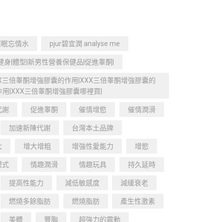
P催眠忘情水
pjur碧宜潤 analyse me
健身|體型|新男性營養保健品|促進睾酮|
XX三倍睾酮增強膠囊的作用|XXX三倍睾酮增強膠囊的
用|XXX三倍睾酮增強膠囊哪裡買|
代謝
促進睾酮
催情增慾
催情潤滑
加速新陳代謝
台灣本土品牌
大
增大增粗
增強性愛能力
增慾
模式
情趣潤滑
情趣玩具
持久延時
提高性能力
減低敏感度
減緩衰老
燃燒多餘脂肪
燃燒脂肪
產生性激素
美體
豐胸
超強力的震動