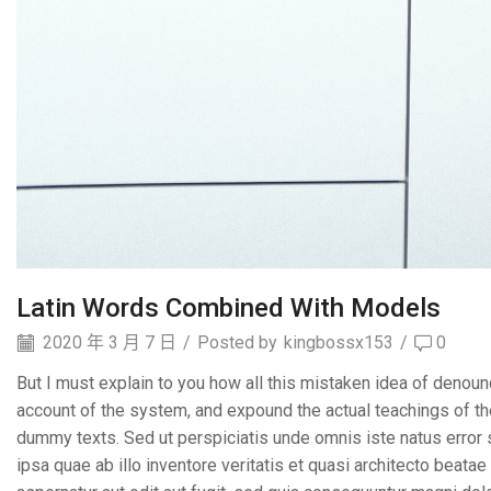
Latin Words Combined With Models
2020 年 3 月 7 日
/
Posted by
kingbossx153
/
0
But I must explain to you how all this mistaken idea of denoun
account of the system, and expound the actual teachings of th
dummy texts. Sed ut perspiciatis unde omnis iste natus erro
ipsa quae ab illo inventore veritatis et quasi architecto beat