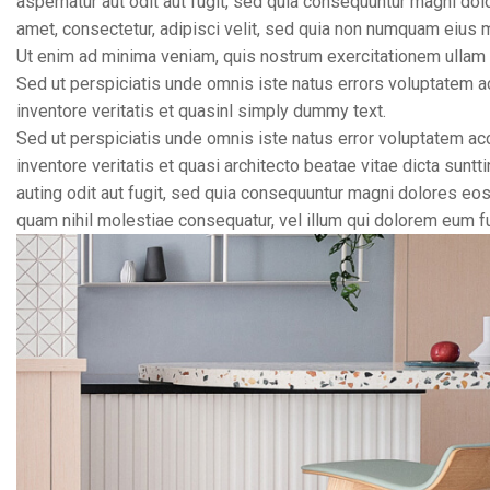
aspernatur aut odit aut fugit, sed quia consequuntur magni do
amet, consectetur, adipisci velit, sed quia non numquam eius
Ut enim ad minima veniam, quis nostrum exercitationem ullam 
Sed ut perspiciatis unde omnis iste natus errors voluptatem 
inventore veritatis et quasinl simply dummy text.
Sed ut perspiciatis unde omnis iste natus error voluptatem a
inventore veritatis et quasi architecto beatae vitae dicta sun
auting odit aut fugit, sed quia consequuntur magni dolores eos 
quam nihil molestiae consequatur, vel illum qui dolorem eum fu