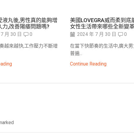
愛液丸後,男性真的能夠增
美國LOVEGRA威而柔到底
久力,改善陽痿問題嗎?
女性生活帶來哪些全新變革
 7 月 30 日
0
2024 年 7 月 30 日
0
奏越來越快,工作壓力不斷增
在當下快節奏的生活中,廣大男
普遍...
eading
Continue Reading
 marked