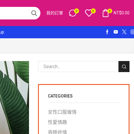
0
0
0
我的訂單
NT$
0.00
 up
CATEGORIES
女性口服催情
性愛情趣
昏睡迷情