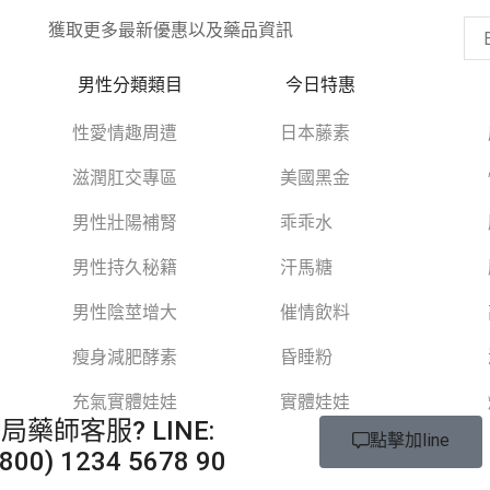
獲取更多最新優惠以及藥品資訊
男性分類類目
今日特惠
性愛情趣周遭
日本藤素
滋潤肛交專區
美國黑金
男性壯陽補腎
乖乖水
男性持久秘籍
汗馬糖
男性陰莖增大
催情飲料
瘦身減肥酵素
昏睡粉
充氣實體娃娃
實體娃娃
局藥師客服?
LINE:
點擊加line
+800) 1234 5678 90