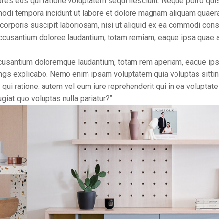
lores eos qui ratione voluptatem sequi nesciunt. Neque porro qui
 modi tempora incidunt ut labore et dolore magnam aliquam quaer
corporis suscipit laboriosam, nisi ut aliquid ex ea commodi con
accusantium doloree laudantium, totam remiam, eaque ipsa quae a
ccusantium doloremque laudantium, totam rem aperiam, eaque ipsa
ttings explicabo. Nemo enim ipsam voluptatem quia voluptas sitti
qui ratione. autem vel eum iure reprehenderit qui in ea voluptate
giat quo voluptas nulla pariatur?”