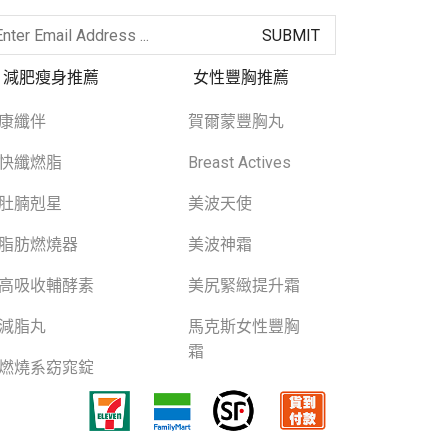
減肥瘦身推薦
女性豐胸推薦
康纖伴
賀爾蒙豐胸丸
快纖燃脂
Breast Actives
肚腩剋星
美波天使
脂肪燃燒器
美波神霜
高吸收輔酵素
美尻緊緻提升霜
減脂丸
馬克斯女性豐胸
霜
燃燒系窈窕錠