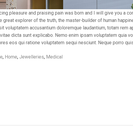
cing pleasure and praising pain was born and I will give you a c
e great explorer of the truth, the master-builder of human happi
r sit voluptatem accusantium doloremque laudantium, totam rem 
ae vitae dicta sunt explicabo. Nemo enim ipsam voluptatem quia vo
lores eos qui ratione voluptatem sequi nesciunt. Neque porro qui
re
,
Home
,
Jewelleries
,
Medical