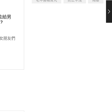
能給男
如何通過黑松沙士催情飲料增進夫
ア
?
妻間的親密關係？
液
嗎
2024 年 7 月 28 日
0
2
女朋友們
近年來，關於如何保持夫妻間的親密關
性
係的話...
分，
Continue Reading
Con